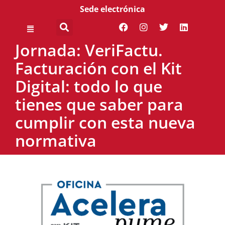
Sede electrónica
Jornada: VeriFactu.
Facturación con el Kit
Digital: todo lo que
tienes que saber para
cumplir con esta nueva
normativa