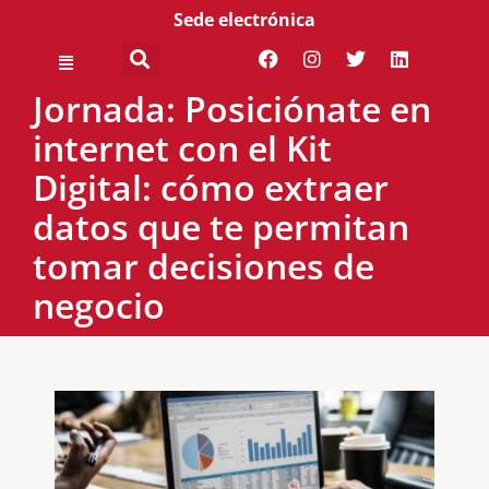
Sede electrónica
Jornada: Posiciónate en
internet con el Kit
Digital: cómo extraer
datos que te permitan
tomar decisiones de
negocio