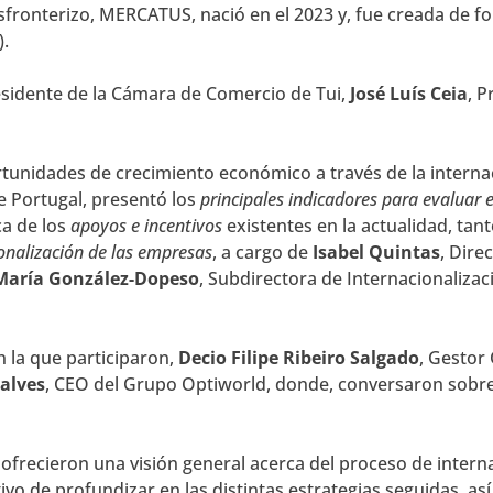
ronterizo, MERCATUS, nació en el 2023 y, fue creada de f
).
esidente de la Cámara de Comercio de Tui,
José Luís Ceia
, P
rtunidades de crecimiento económico a través de la internac
de Portugal, presentó los
principales indicadores para evaluar 
ca de los
apoyos e incentivos
existentes en la actualidad, tan
ionalización de las empresas
, a cargo de
Isabel Quintas
, Dire
María González-Dopeso
, Subdirectora de Internacionaliza
 la que participaron,
Decio Filipe Ribeiro Salgado
, Gestor
alves
, CEO del Grupo Optiworld, donde, conversaron sobr
 ofrecieron una visión general acerca del proceso de intern
etivo de profundizar en las distintas estrategias seguidas, 