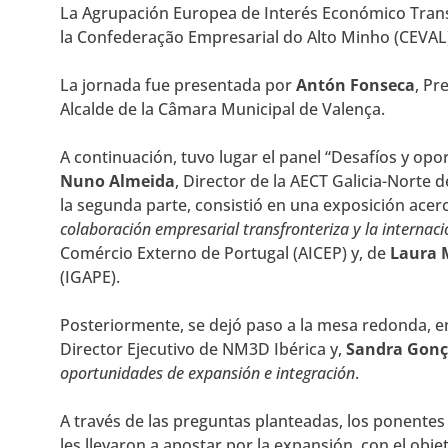
La Agrupación Europea de Interés Económico Transf
la Confederação Empresarial do Alto Minho (CEVAL
La jornada fue presentada por
Antón Fonseca
, Pr
Alcalde de la Câmara Municipal de Valença.
A continuación, tuvo lugar el panel “Desafíos y opo
Nuno Almeida
, Director de la AECT Galicia-Norte 
la segunda parte, consistió en una exposición acer
colaboración empresarial transfronteriza y la internac
Comércio Externo de Portugal (AICEP) y, de
Laura 
(IGAPE).
Posteriormente, se dejó paso a la mesa redonda, en
Director Ejecutivo de NM3D Ibérica y,
Sandra Gonç
oportunidades de expansión e integración
.
A través de las preguntas planteadas, los ponentes
les llevaron a apostar por la expansión, con el obj